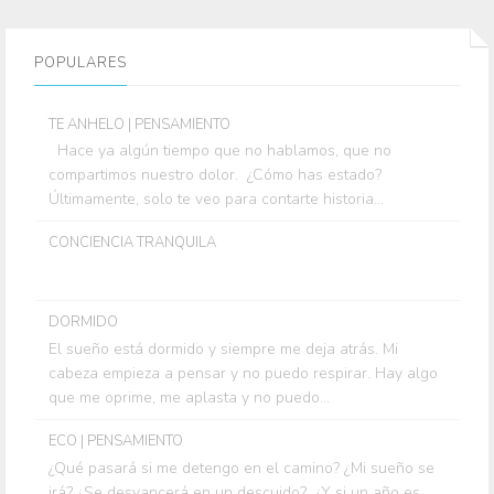
POPULARES
TE ANHELO | PENSAMIENTO
Hace ya algún tiempo que no hablamos, que no
compartimos nuestro dolor. ¿Cómo has estado?
Últimamente, solo te veo para contarte historia...
CONCIENCIA TRANQUILA
DORMIDO
El sueño está dormido y siempre me deja atrás. Mi
cabeza empieza a pensar y no puedo respirar. Hay algo
que me oprime, me aplasta y no puedo...
ECO | PENSAMIENTO
¿Qué pasará si me detengo en el camino? ¿Mi sueño se
irá? ¿Se desvancerá en un descuido? ¿Y si un año es