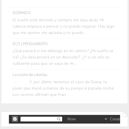
DORMIDO
El sueño está dormido y siempre me deja atrás. Mi
cabeza empieza a pensar y no puedo respirar. Hay algo
que me oprime, me aplasta y no puedo...
ECO | PENSAMIENTO
¿Qué pasará si me detengo en el camino? ¿Mi sueño se
irá? ¿Se desvancerá en un descuido? ¿Y si un año es
suficiente para que se vaya de mi ...
La noche de Libertas
- Y, por último, tenemos el caso de Diana, la
joven que murió a manos de su pareja la pasada noche.
Los vecinos afirman que Fran...