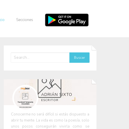
icio
Secciones
ADRIÁN SIXTO
ESCRITOR
Conocerme no será difícil si estás dispuesto a
abrir tu mente. La vida es como la poesía, solo
unos pocos conseguirán vivirla como se