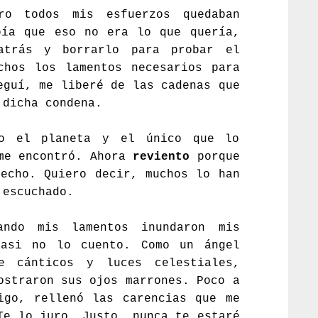
ro todos mis esfuerzos quedaban
bía que eso no era lo que quería,
atrás y borrarlo para probar el
chos los lamentos necesarios para
eguí, me liberé de las cadenas que
 dicha condena.
do el planeta y el único que lo
 me encontró. Ahora
reviento
porque
echo. Quiero decir, muchos lo han
 escuchado.
ndo mis lamentos inundaron mis
casi no lo cuento. Como un ángel
e cánticos y luces celestiales,
ostraron sus ojos marrones. Poco a
igo, rellenó las carencias que me
Te lo juro, Justo, nunca te estaré