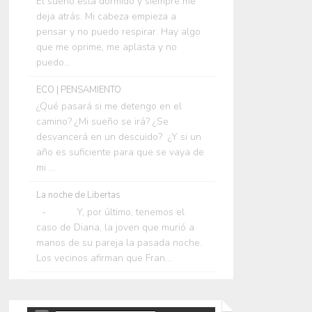
El sueño está dormido y siempre me
deja atrás. Mi cabeza empieza a
pensar y no puedo respirar. Hay algo
que me oprime, me aplasta y no
puedo...
ECO | PENSAMIENTO
¿Qué pasará si me detengo en el
camino? ¿Mi sueño se irá? ¿Se
desvancerá en un descuido? ¿Y si un
año es suficiente para que se vaya de
mi ...
La noche de Libertas
- Y, por último, tenemos el
caso de Diana, la joven que murió a
manos de su pareja la pasada noche.
Los vecinos afirman que Fran...