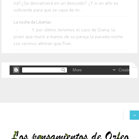
irá? ¿Se desvancerá en un descuido? ¿Y si un año es
suficiente para que se vaya de mi ...
La noche de Libertas
- Y, por último, tenemos el caso de Diana, la
joven que murió a manos de su pareja la pasada noche.
Los vecinos afirman que Fran...