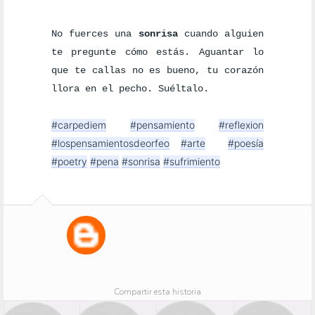
No fuerces una 
sonrisa
 cuando alguien 
te pregunte cómo estás. Aguantar lo 
que te callas no es bueno, tu corazón 
llora en el pecho. Suéltalo.
#carpediem
#pensamiento
#reflexion
#lospensamientosdeorfeo
#arte
#poesía
#poetry
#pena
#sonrisa
#sufrimiento
Compartir esta historia