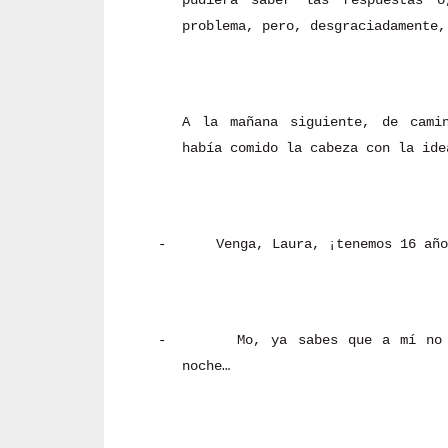
pudiera saber las respuestas o
problema, pero, desgraciadamente,
A la mañana siguiente, de cami
había comido la cabeza con la ide
-
Venga, Laura, ¡tenemos 16 año
-
Mo, ya sabes que a mí no
noche…