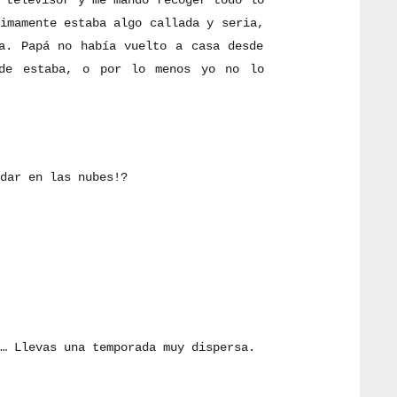
 televisor y me mandó recoger todo lo
imamente estaba algo callada y seria,
a. Papá no había vuelto a casa desde
nde estaba, o por lo menos yo no lo
dar en las nubes!?
… Llevas una temporada muy dispersa.