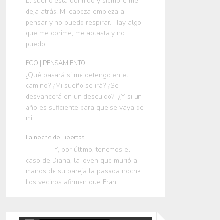
El sueño está dormido y siempre me
deja atrás. Mi cabeza empieza a
pensar y no puedo respirar. Hay algo
que me oprime, me aplasta y no
puedo...
ECO | PENSAMIENTO
¿Qué pasará si me detengo en el
camino? ¿Mi sueño se irá? ¿Se
desvancerá en un descuido? ¿Y si un
año es suficiente para que se vaya de
mi ...
La noche de Libertas
- Y, por último, tenemos el
caso de Diana, la joven que murió a
manos de su pareja la pasada noche.
Los vecinos afirman que Fran...