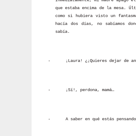
Inmediatamente, mi madre apagó el
que estaba encima de la mesa. Últ
como si hubiera visto un fantasm
hacía dos días, no sabíamos do
sabía.
-
¡Laura! ¿¡Quieres dejar de an
-
¡Sí!, perdona, mamá…
-
A saber en qué estás pensando