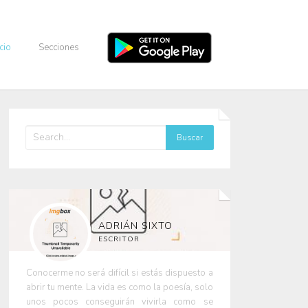
icio
Secciones
ADRIÁN SIXTO
ESCRITOR
Conocerme no será difícil si estás dispuesto a
abrir tu mente. La vida es como la poesía, solo
unos pocos conseguirán vivirla como se