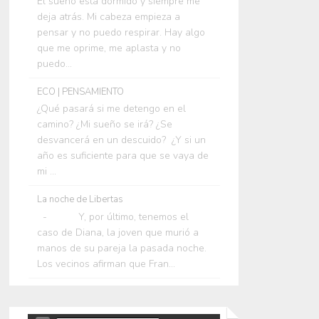
El sueño está dormido y siempre me
deja atrás. Mi cabeza empieza a
pensar y no puedo respirar. Hay algo
que me oprime, me aplasta y no
puedo...
ECO | PENSAMIENTO
¿Qué pasará si me detengo en el
camino? ¿Mi sueño se irá? ¿Se
desvancerá en un descuido? ¿Y si un
año es suficiente para que se vaya de
mi ...
La noche de Libertas
- Y, por último, tenemos el
caso de Diana, la joven que murió a
manos de su pareja la pasada noche.
Los vecinos afirman que Fran...