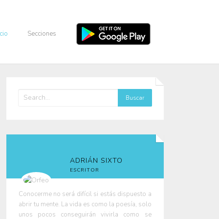
icio
Secciones
ADRIÁN SIXTO
ESCRITOR
Conocerme no será difícil si estás dispuesto a
abrir tu mente. La vida es como la poesía, solo
unos pocos conseguirán vivirla como se