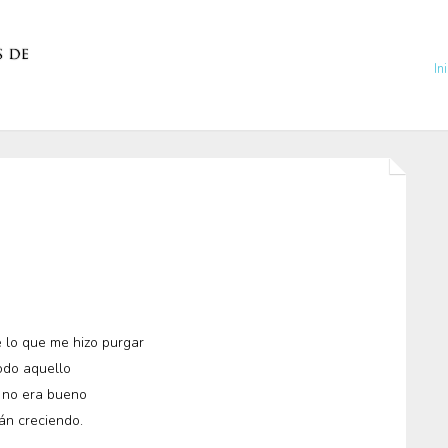
In
e lo que me hizo purgar
odo aquello
 no era bueno
án creciendo.