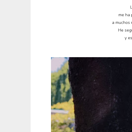
me ha 
a muchos n
He segu
y es