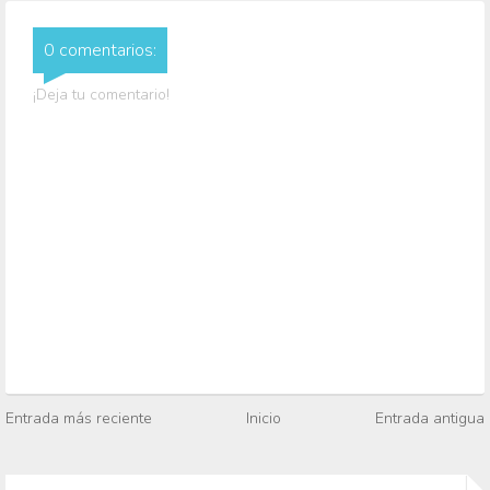
0 comentarios:
¡Deja tu comentario!
Entrada más reciente
Inicio
Entrada antigua