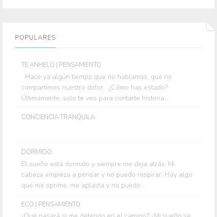
POPULARES
TE ANHELO | PENSAMIENTO
Hace ya algún tiempo que no hablamos, que no
compartimos nuestro dolor. ¿Cómo has estado?
Últimamente, solo te veo para contarte historia...
CONCIENCIA TRANQUILA
DORMIDO
El sueño está dormido y siempre me deja atrás. Mi
cabeza empieza a pensar y no puedo respirar. Hay algo
que me oprime, me aplasta y no puedo...
ECO | PENSAMIENTO
¿Qué pasará si me detengo en el camino? ¿Mi sueño se