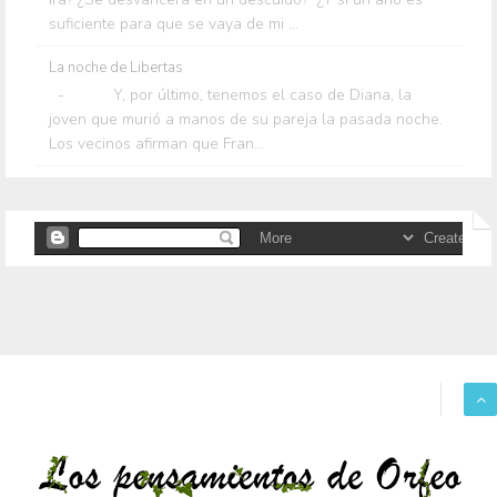
suficiente para que se vaya de mi ...
La noche de Libertas
- Y, por último, tenemos el caso de Diana, la
joven que murió a manos de su pareja la pasada noche.
Los vecinos afirman que Fran...