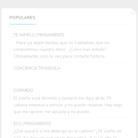
POPULARES
TE ANHELO | PENSAMIENTO
Hace ya algún tiempo que no hablamos, que no
compartimos nuestro dolor. ¿Cómo has estado?
Últimamente, solo te veo para contarte historia...
CONCIENCIA TRANQUILA
DORMIDO
El sueño está dormido y siempre me deja atrás. Mi
cabeza empieza a pensar y no puedo respirar. Hay algo
que me oprime, me aplasta y no puedo...
ECO | PENSAMIENTO
¿Qué pasará si me detengo en el camino? ¿Mi sueño se
irá? ¿Se desvancerá en un descuido? ¿Y si un año es