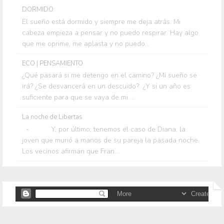
DORMIDO
El sueño está dormido y siempre me deja atrás. Mi
cabeza empieza a pensar y no puedo respirar. Hay algo
que me oprime, me aplasta y no puedo...
ECO | PENSAMIENTO
¿Qué pasará si me detengo en el camino? ¿Mi sueño se
irá? ¿Se desvancerá en un descuido? ¿Y si un año es
suficiente para que se vaya de mi ...
La noche de Libertas
- Y, por último, tenemos el caso de Diana, la
joven que murió a manos de su pareja la pasada noche.
Los vecinos afirman que Fran...