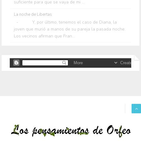
suficiente para que se vaya de mi ...
La noche de Libertas
- Y, por último, tenemos el caso de Diana, la
joven que murió a manos de su pareja la pasada noche.
Los vecinos afirman que Fran...