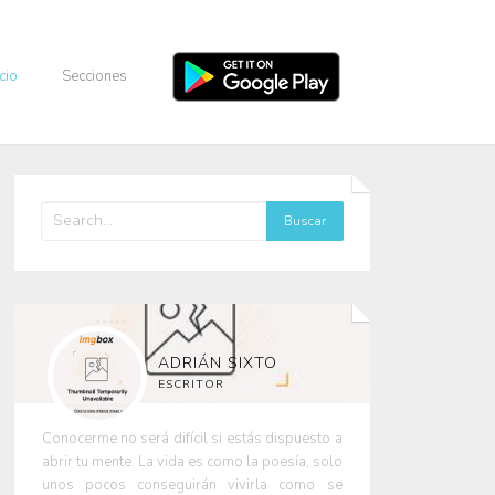
icio
Secciones
ADRIÁN SIXTO
ESCRITOR
Conocerme no será difícil si estás dispuesto a
abrir tu mente. La vida es como la poesía, solo
unos pocos conseguirán vivirla como se