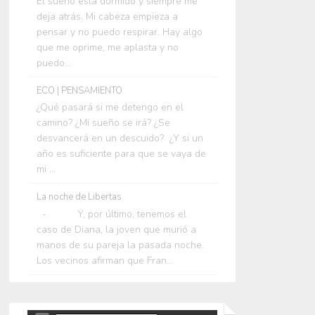
El sueño está dormido y siempre me
deja atrás. Mi cabeza empieza a
pensar y no puedo respirar. Hay algo
que me oprime, me aplasta y no
puedo...
ECO | PENSAMIENTO
¿Qué pasará si me detengo en el
camino? ¿Mi sueño se irá? ¿Se
desvancerá en un descuido? ¿Y si un
año es suficiente para que se vaya de
mi ...
La noche de Libertas
- Y, por último, tenemos el
caso de Diana, la joven que murió a
manos de su pareja la pasada noche.
Los vecinos afirman que Fran...