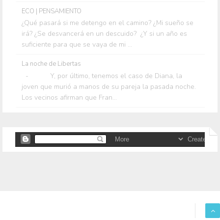
ECO | PENSAMIENTO
¿Qué pasará si me detengo en el camino? ¿Mi sueño se
irá? ¿Se desvancerá en un descuido? ¿Y si un año es
suficiente para que se vaya de mi ...
La noche de Libertas
- Y, por último, tenemos el caso de Diana, la
joven que murió a manos de su pareja la pasada noche.
Los vecinos afirman que Fran...