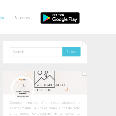
icio
Secciones
ADRIÁN SIXTO
ESCRITOR
Conocerme no será difícil si estás dispuesto a
abrir tu mente. La vida es como la poesía, solo
unos pocos conseguirán vivirla como se