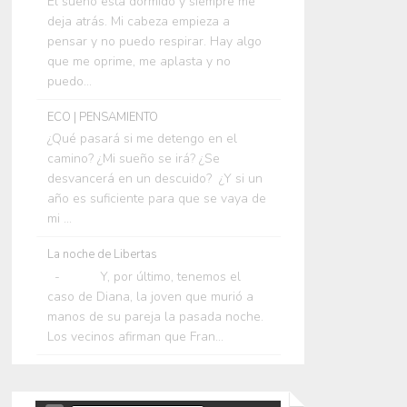
El sueño está dormido y siempre me
deja atrás. Mi cabeza empieza a
pensar y no puedo respirar. Hay algo
que me oprime, me aplasta y no
puedo...
ECO | PENSAMIENTO
¿Qué pasará si me detengo en el
camino? ¿Mi sueño se irá? ¿Se
desvancerá en un descuido? ¿Y si un
año es suficiente para que se vaya de
mi ...
La noche de Libertas
- Y, por último, tenemos el
caso de Diana, la joven que murió a
manos de su pareja la pasada noche.
Los vecinos afirman que Fran...