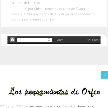
La noche de Libertas
- Y, por último, tenemos el caso de Diana, la
joven que murió a manos de su pareja la pasada noche.
Los vecinos afirman que Fran...
© Copyright 2017
Los pensamientos de Orfeo
/ Created by
Themexpose