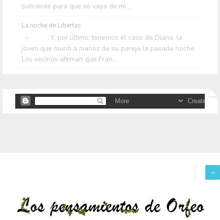
suficiente para que se vaya de mi ...
La noche de Libertas
- Y, por último, tenemos el caso de Diana, la
joven que murió a manos de su pareja la pasada noche.
Los vecinos afirman que Fran...