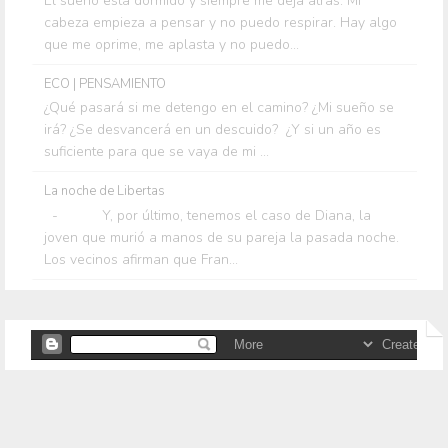
El sueño está dormido y siempre me deja atrás. Mi
cabeza empieza a pensar y no puedo respirar. Hay algo
que me oprime, me aplasta y no puedo...
ECO | PENSAMIENTO
¿Qué pasará si me detengo en el camino? ¿Mi sueño se
irá? ¿Se desvancerá en un descuido? ¿Y si un año es
suficiente para que se vaya de mi ...
La noche de Libertas
- Y, por último, tenemos el caso de Diana, la
joven que murió a manos de su pareja la pasada noche.
Los vecinos afirman que Fran...