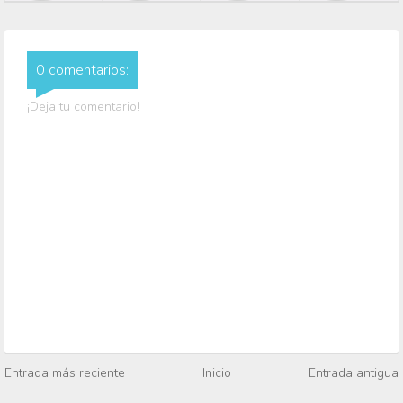
0 comentarios:
¡Deja tu comentario!
Entrada más reciente
Inicio
Entrada antigua