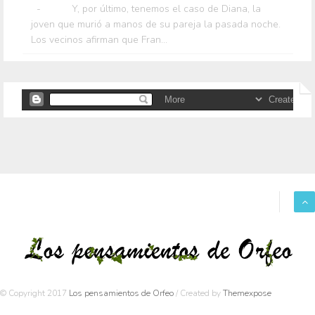
- Y, por último, tenemos el caso de Diana, la
joven que murió a manos de su pareja la pasada noche.
Los vecinos afirman que Fran...
© Copyright 2017
Los pensamientos de Orfeo
/ Created by
Themexpose