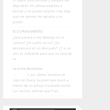
El sueño está dormido y siempre me
deja atrás. Mi cabeza empieza a
pensar y no puedo respirar. Hay algo
que me oprime, me aplasta y no
puedo...
ECO | PENSAMIENTO
¿Qué pasará si me detengo en el
camino? ¿Mi sueño se irá? ¿Se
desvancerá en un descuido? ¿Y si un
año es suficiente para que se vaya de
mi ...
La noche de Libertas
- Y, por último, tenemos el
caso de Diana, la joven que murió a
manos de su pareja la pasada noche.
Los vecinos afirman que Fran...