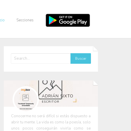
icio
Secciones
ADRIÁN SIXTO
ESCRITOR
Conocerme no será difícil si estás dispuesto a
abrir tu mente. La vida es como la poesía, solo
unos pocos conseguirán vivirla como se