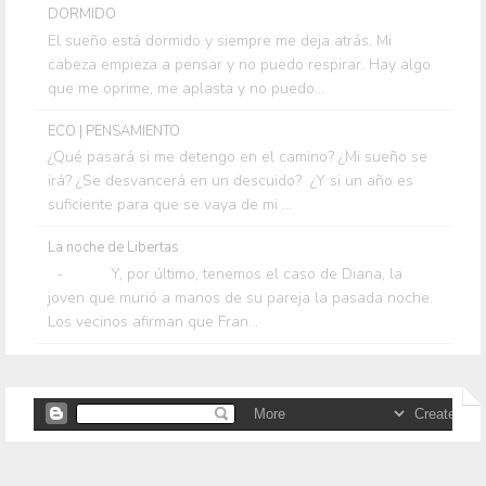
DORMIDO
El sueño está dormido y siempre me deja atrás. Mi
cabeza empieza a pensar y no puedo respirar. Hay algo
que me oprime, me aplasta y no puedo...
ECO | PENSAMIENTO
¿Qué pasará si me detengo en el camino? ¿Mi sueño se
irá? ¿Se desvancerá en un descuido? ¿Y si un año es
suficiente para que se vaya de mi ...
La noche de Libertas
- Y, por último, tenemos el caso de Diana, la
joven que murió a manos de su pareja la pasada noche.
Los vecinos afirman que Fran...