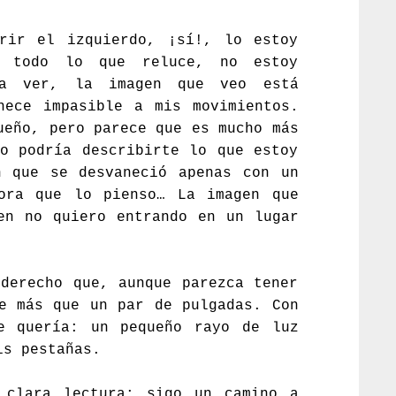
rir el izquierdo, ¡sí!, lo estoy
o todo lo que reluce, no estoy
ía ver, la imagen que veo está
nece impasible a mis movimientos.
ueño, pero parece que es mucho más
o podría describirte lo que estoy
n que se desvaneció apenas con un
ora que lo pienso… La imagen que
en no quiero entrando en un lugar
derecho que, aunque parezca tener
e más que un par de pulgadas. Con
e quería: un pequeño rayo de luz
is pestañas.
 clara lectura: sigo un camino a