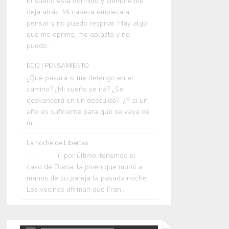
El sueño está dormido y siempre me
deja atrás. Mi cabeza empieza a
pensar y no puedo respirar. Hay algo
que me oprime, me aplasta y no
puedo...
ECO | PENSAMIENTO
¿Qué pasará si me detengo en el
camino? ¿Mi sueño se irá? ¿Se
desvancerá en un descuido? ¿Y si un
año es suficiente para que se vaya de
mi ...
La noche de Libertas
- Y, por último, tenemos el
caso de Diana, la joven que murió a
manos de su pareja la pasada noche.
Los vecinos afirman que Fran...