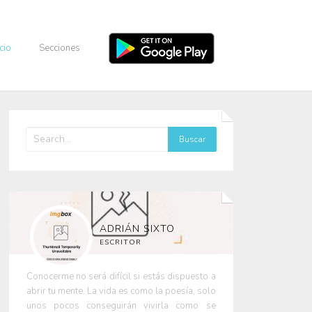
icio
Secciones
ADRIÁN SIXTO
ESCRITOR
Conocerme no será difícil si estás dispuesto a
abrir tu mente. La vida es como la poesía, solo
unos pocos conseguirán vivirla como se