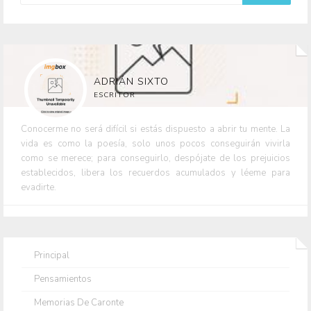
ADRIÁN SIXTO
ESCRITOR
Conocerme no será difícil si estás dispuesto a abrir tu mente. La
vida es como la poesía, solo unos pocos conseguirán vivirla
como se merece; para conseguirlo, despójate de los prejuicios
establecidos, libera los recuerdos acumulados y léeme para
evadirte.
Principal
Pensamientos
Memorias De Caronte