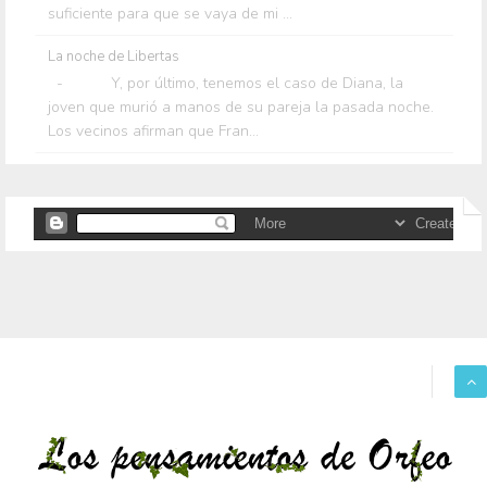
suficiente para que se vaya de mi ...
La noche de Libertas
- Y, por último, tenemos el caso de Diana, la
joven que murió a manos de su pareja la pasada noche.
Los vecinos afirman que Fran...